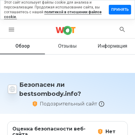
Этот сайт использует файлы cookie для анализа и
персонализации. Продолжая использование сайта, вы
вить отзыв
ПРИНЯТЬ
соглашаетесь с нашей
политикой в отношении файлов
cookie.
ombody.info
menu
Обзор
Отзывы
Информация
Как бы
вы
оценили
этот
сайт от
1 до 5?
Безопасен ли
bestsombody.info?
Подозрительный сайт
Оценка безопасности веб-
Нет
сайта