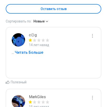
Оставить отзыв
Сортировать по:
Новые
c۞g
14 лет назад
...
 Читать Больше
Полезный
MarkGiles
15 лет назад