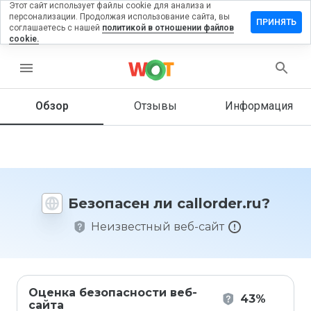
Этот сайт использует файлы cookie для анализа и
персонализации. Продолжая использование сайта, вы
ставить
ПРИНЯТЬ
соглашаетесь с нашей
политикой в отношении файлов
зыв на
cookie.
llorder.ru
menu
Обзор
Отзывы
Информация
Как бы
вы
оценили
этот
сайт от
1 до 5?
Безопасен ли callorder.ru?
Неизвестный веб-сайт
Оценка безопасности веб-
43%
сайта