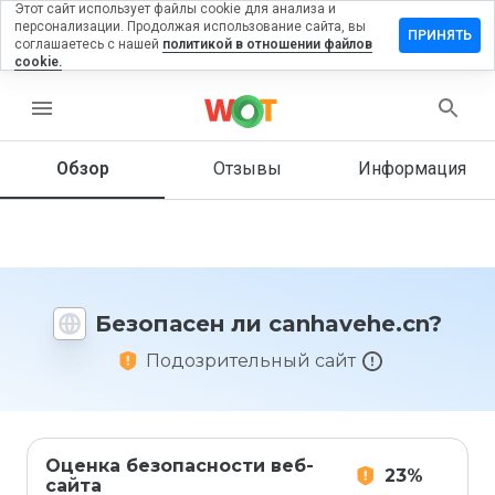
Этот сайт использует файлы cookie для анализа и
персонализации. Продолжая использование сайта, вы
тавить
ПРИНЯТЬ
соглашаетесь с нашей
политикой в отношении файлов
ыв на
cookie.
havehe.cn
menu
Обзор
Отзывы
Информация
Как бы
вы
оценили
этот
сайт от
1 до 5?
Безопасен ли canhavehe.cn?
Подозрительный сайт
Оценка безопасности веб-
23%
сайта