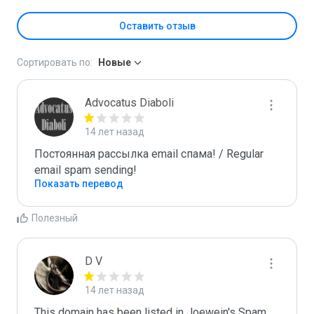
Оставить отзыв
Сортировать по:
Новые
Advocatus Diaboli
14 лет назад
Постоянная рассылка email спама! / Regular 
email spam sending!
Показать перевод
Полезный
D V
14 лет назад
This domain has been listed in Joewein's Spam 