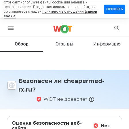
Этот сайт использует файлы cookie для анализа и
персонализации. Продолжая использование сайта, вы
тавить
ПРИНЯТЬ
соглашаетесь с нашей
политикой в отношении файлов
ыв на
cookie.
apermed-
u
menu
Обзор
Отзывы
Информация
Как бы
вы
оценили
этот
сайт от
Безопасен ли cheapermed-
1 до 5?
rx.ru?
WOT не доверяет
Оценка безопасности веб-
Нет
сайта