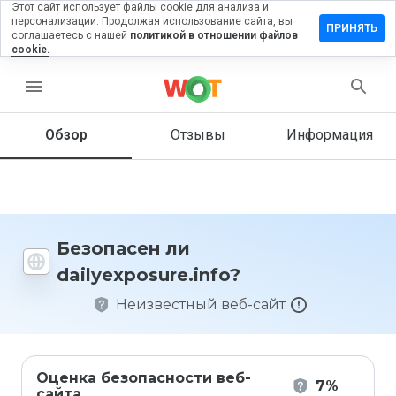
Этот сайт использует файлы cookie для анализа и
персонализации. Продолжая использование сайта, вы
ить отзыв
ПРИНЯТЬ
соглашаетесь с нашей
политикой в отношении файлов
cookie.
xposure.info
menu
Обзор
Отзывы
Информация
Как бы
вы
оценили
этот
сайт от
1 до 5?
Безопасен ли
dailyexposure.info?
Неизвестный веб-сайт
Оценка безопасности веб-
7%
сайта