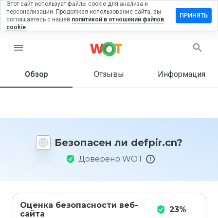
Этот сайт использует файлы cookie для анализа и
персонализации. Продолжая использование сайта, вы
ставить
ПРИНЯТЬ
соглашаетесь с нашей
политикой в отношении файлов
тзыв на
cookie.
fpir.cn
menu
Обзор
Отзывы
Информация
Как бы
вы
оценили
этот
сайт от
1 до 5?
Безопасен ли defpir.cn?
Доверено WOT
Оценка безопасности веб-
23%
сайта