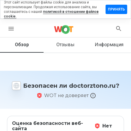
Этот сайт использует файлы cookie для анализа и
персонализации. Продолжая использование сайта, вы
авить
ПРИНЯТЬ
соглашаетесь с нашей
политикой в отношении файлов
ыв на
cookie.
orztono.ru
menu
Обзор
Отзывы
Информация
Как бы
вы
оценили
этот
сайт от
1 до 5?
Безопасен ли doctorztono.ru?
WOT не доверяет
Оценка безопасности веб-
Нет
сайта