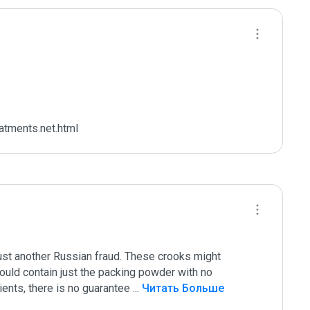
atments.net.html
ust another Russian fraud. These crooks might 
uld contain just the packing powder with no 
ients, there is no guarantee 
...
 Читать Больше