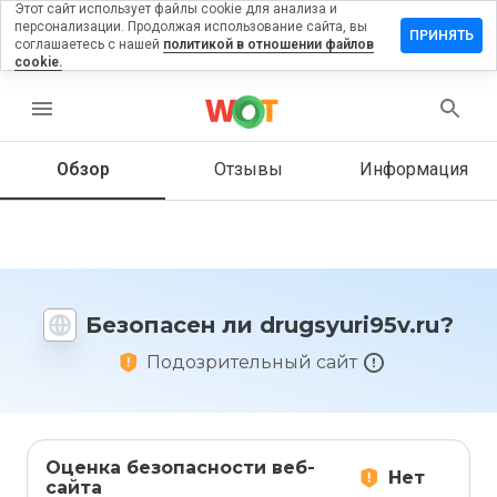
Этот сайт использует файлы cookie для анализа и
персонализации. Продолжая использование сайта, вы
авить
ПРИНЯТЬ
соглашаетесь с нашей
политикой в отношении файлов
ыв на
cookie.
syuri95v.ru
menu
Обзор
Отзывы
Информация
Как бы
вы
оценили
этот
сайт от
1 до 5?
Безопасен ли drugsyuri95v.ru?
Подозрительный сайт
Оценка безопасности веб-
Нет
сайта