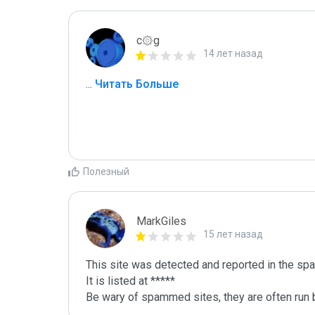
c۞g
14 лет назад
...
 Читать Больше
Полезный
MarkGiles
15 лет назад
This site was detected and reported in the spa
It is listed at *****

Be wary of spammed sites, they are often run b