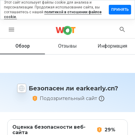
Этот сайт использует файлы cookie для анализа и
персонализации. Продолжая использование сайта, вы
тавить
ПРИНЯТЬ
соглашаетесь с нашей
политикой в отношении файлов
зыв на
cookie.
rkearly.cn
menu
Обзор
Отзывы
Информация
Как бы
вы
оценили
этот
сайт от
1 до 5?
Безопасен ли earkearly.cn?
Подозрительный сайт
Оценка безопасности веб-
29%
сайта