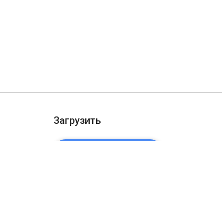
Загрузить
ДОБАВИТЬ В CHROME
ости