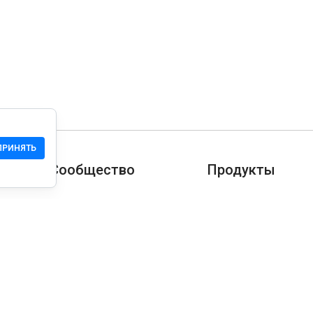
ПРИНЯТЬ
Сообщество
Продукты
Служба Поддержки
Загрузить
Сообщество
Мобильная версия
Wiki
Разработчика
Права на сайт
Проверка безопасн