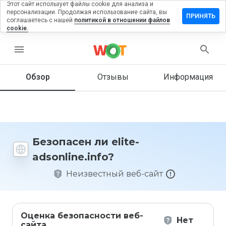
Этот сайт использует файлы cookie для анализа и
персонализации. Продолжая использование сайта, вы
авить
ПРИНЯТЬ
соглашаетесь с нашей
политикой в отношении файлов
ыв на
cookie.
e-
nline.info
menu
Обзор
Отзывы
Информация
Как бы
вы
оценили
этот
сайт от
Безопасен ли elite-
1 до 5?
adsonline.info?
Неизвестный веб-сайт
Оценка безопасности веб-
Нет
сайта