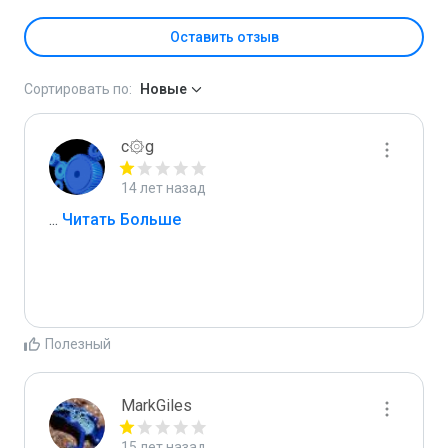
Оставить отзыв
Сортировать по:
Новые
c۞g
14 лет назад
...
 Читать Больше
Полезный
MarkGiles
15 лет назад