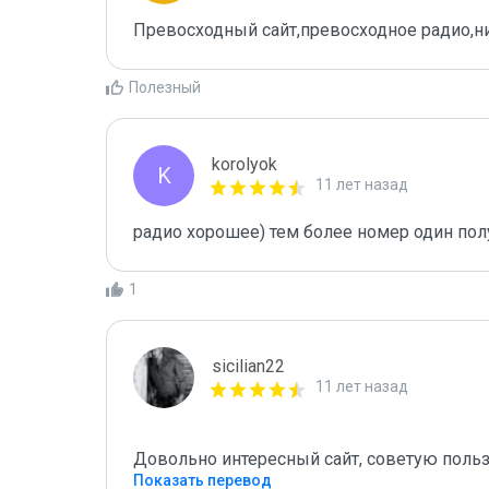
Превосходный сайт,превосходное радио,н
Полезный
korolyok
K
11 лет назад
радио хорошее) тем более номер один пол
1
sicilian22
11 лет назад
Показать перевод