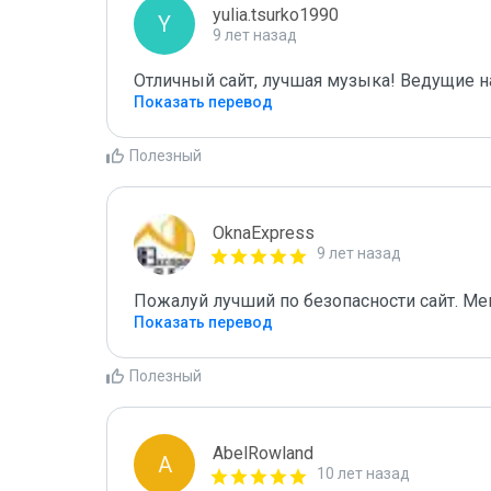
yulia.tsurko1990
Y
9 лет назад
Отличный сайт, лучшая музыка! Ведущие на
Показать перевод
Полезный
OknaExpress
9 лет назад
Пожалуй лучший по безопасности сайт. Ме
Показать перевод
Полезный
AbelRowland
A
10 лет назад