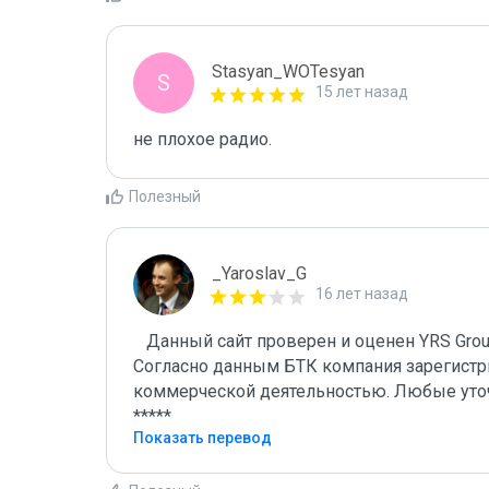
Stasyan_WOTesyan
S
15 лет назад
не плохое радио.
Полезный
_Yaroslav_G
16 лет назад
   Данный сайт проверен и оценен YRS Group.

Согласно данным БТК компания зарегистри
коммерческой деятельностью. Любые уточ
*****
Показать перевод