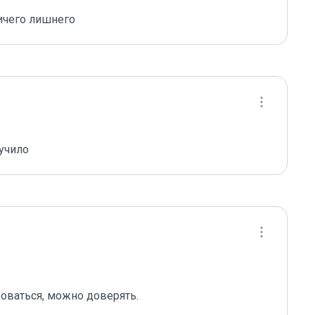
ичего лишнего
учило