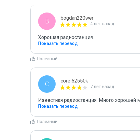
bogdan220wer
B
4 лет назад
Хорошая радиостанция.
Показать перевод
Полезный
corei52550k
C
7 лет назад
Известная радиостанция. Много хорошей 
Показать перевод
Полезный