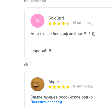
Полезный
SoloSpN
S
16 лет назад
Бест оф  зе бест, оф зе бест!!!!!! :)))

Форева!!!!!
3
A6puk
16 лет назад
Самое лучшее российское радио.
Показать перевод