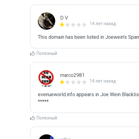
D V
14 лет назад
This domain has been listed in Joewein's Spam
Полезный
marco2981
14 лет назад
evenueworld.info appears in Joe Wein Blacklist
*****
Полезный