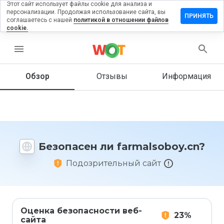
Этот сайт использует файлы cookie для анализа и
персонализации. Продолжая использование сайта, вы
авить
ПРИНЯТЬ
соглашаетесь с нашей
политикой в отношении файлов
ыв на
cookie.
alsoboy.cn
menu
Обзор
Отзывы
Информация
Как бы
вы
оценили
этот
сайт от
1 до 5?
Безопасен ли farmalsoboy.cn?
Подозрительный сайт
Оценка безопасности веб-
23%
сайта