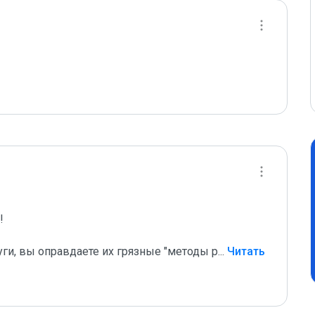
 

уги, вы оправдаете их грязные "методы р
...
 Читать 