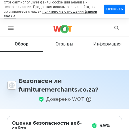
Этот сайт использует файлы cookie для анализа и
персонализации. Продолжая использование сайта, вы
ь отзыв на
ПРИНЯТЬ
соглашаетесь с нашей
политикой в отношении файлов
merchants.co.za
cookie.
menu
Обзор
Отзывы
Информация
Как бы
вы
оценили
этот
сайт от
1 до 5?
Безопасен ли
furnituremerchants.co.za?
Доверено WOT
Оценка безопасности веб-
49%
сайта