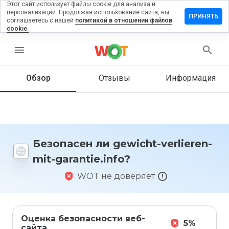
Этот сайт использует файлы cookie для анализа и
персонализации. Продолжая использование сайта, вы
тавить
ПРИНЯТЬ
соглашаетесь с нашей
политикой в отношении файлов
зыв на
cookie.
wicht-
lieren-
menu
-
antie.info
Обзор
Отзывы
Информация
Как бы
вы
оценили
Безопасен ли gewicht-verlieren-
этот
mit-garantie.info?
сайт от
1 до 5?
WOT не доверяет
Оценка безопасности веб-
5%
сайта