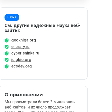
Наука
См. другие надежные Наука веб-
сайты:
geokniga.org
elibrary.ru
cyberleninka.ru
idigbio.org
ecsdev.org
О приложении
Мы просмотрели более 2 миллионов
веб-сайтов, и их число продолжает