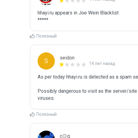
hhayi.ru appears in Joe Wein Blacklist

*****
Полезный
seidon
S
14 лет назад
As per today hhayi.ru is detected as a spam se
Possibly dangerous to visit as the server/site 
viruses.
Полезный
c۞g