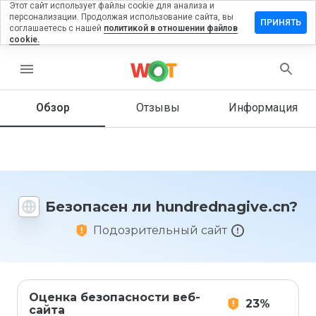
Этот сайт использует файлы cookie для анализа и
персонализации. Продолжая использование сайта, вы
вить отзыв
ПРИНЯТЬ
соглашаетесь с нашей
политикой в отношении файлов
cookie.
ednagive.cn
menu
Обзор
Отзывы
Информация
Как бы
вы
оценили
этот
сайт от
1 до 5?
Безопасен ли hundrednagive.cn?
Подозрительный сайт
Оценка безопасности веб-
23%
сайта