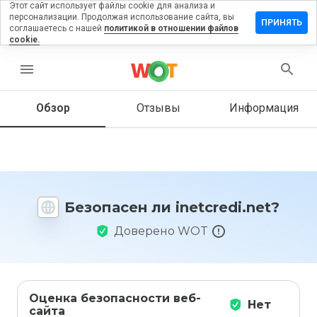
Этот сайт использует файлы cookie для анализа и
персонализации. Продолжая использование сайта, вы
тавить
ПРИНЯТЬ
соглашаетесь с нашей
политикой в отношении файлов
зыв на
cookie.
tcredi.net
menu
Обзор
Отзывы
Информация
Как бы
вы
оценили
этот
сайт от
1 до 5?
Безопасен ли inetcredi.net?
Доверено WOT
Оценка безопасности веб-
Нет
сайта