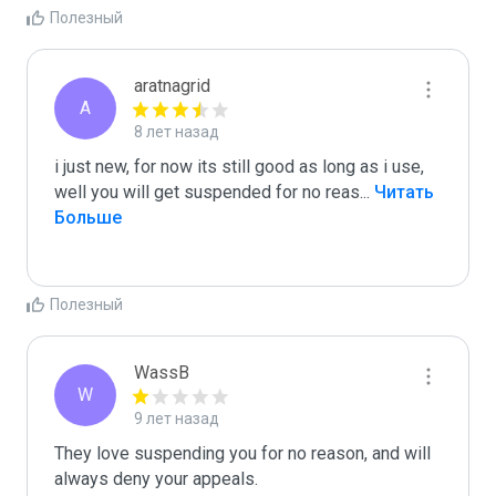
Полезный
aratnagrid
A
8 лет назад
i just new, for now its still good as long as i use, 
well you will get suspended for no reas
...
 Читать 
Больше
Полезный
WassB
W
9 лет назад
They love suspending you for no reason, and will 
always deny your appeals.