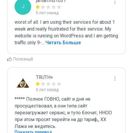
jaman.md1031
J
6 лет назад
worst of all. I am using their services for about 1 
week and really frustrated for their service. My 
website is running on WordPress and I am getting 
traffic only 9-
...
 Читать Больше
Полезный
TRUTH+
6 лет назад
***** Полное ГОВНО, сайт и дня не 
просуществовал, а они типа сайт 
перезагружает сервис, и тупо блочат, ННОО 
при этом просят перейти на др тариф,, ХХ 
Лажа не ведитесь. 
Показать перевод