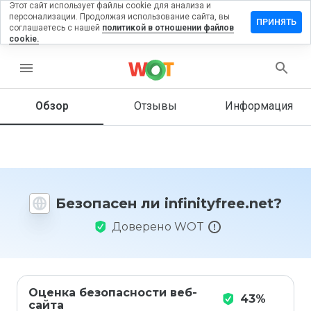
Этот сайт использует файлы cookie для анализа и
персонализации. Продолжая использование сайта, вы
авить
ПРИНЯТЬ
соглашаетесь с нашей
политикой в отношении файлов
ыв на
cookie.
nityfree.net
menu
Обзор
Отзывы
Информация
Как бы
вы
оценили
этот
сайт от
1 до 5?
Безопасен ли infinityfree.net?
Доверено WOT
Оценка безопасности веб-
43%
сайта