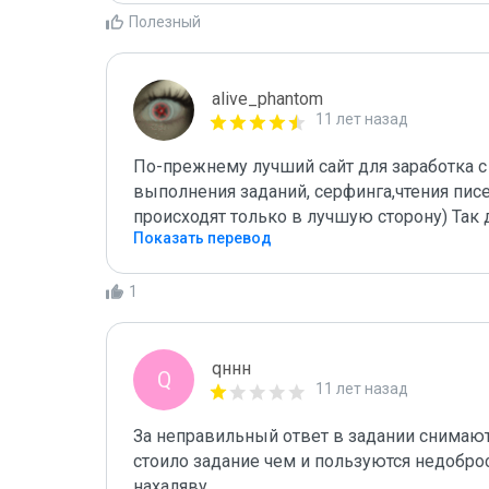
Полезный
alive_phantom
11 лет назад
По-прежнему лучший сайт для заработка с
выполнения заданий, серфинга,чтения писе
происходят только в лучшую сторону) Так 
Показать перевод
1
qннн
Q
11 лет назад
За неправильный ответ в задании снимаютс
стоило задание чем и пользуются недобро
нахаляву 
