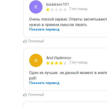
kuralesov101
K
7 лет назад
Очень плохой сервис. Ответы засчитываютс
нужно в прямом смысле пахать.
Показать перевод
Полезный
And.Vladimirov
A
7 лет назад
Один из лучших  на данный момент в инет
руб!
Показать перевод
Полезный