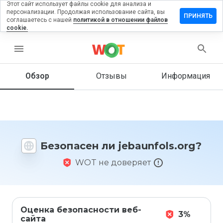
Этот сайт использует файлы cookie для анализа и
персонализации. Продолжая использование сайта, вы
авить
ПРИНЯТЬ
соглашаетесь с нашей
политикой в отношении файлов
ыв на
cookie.
unfols.org
menu
Обзор
Отзывы
Информация
Как бы
вы
оценили
этот
сайт от
1 до 5?
Безопасен ли jebaunfols.org?
WOT не доверяет
Оценка безопасности веб-
3%
сайта