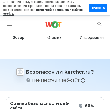
Этот сайт использует файлы cookie для анализа и
персонализации. Продолжая использование сайта, вы
ставить
ПРИНЯТЬ
соглашаетесь с нашей
политикой в отношении файлов
тзыв на
cookie.
rcher.ru
menu
Обзор
Отзывы
Информация
Как бы
вы
оценили
этот
сайт от
1 до 5?
Безопасен ли karcher.ru?
Неизвестный веб-сайт
Оценка безопасности веб-
66%
сайта