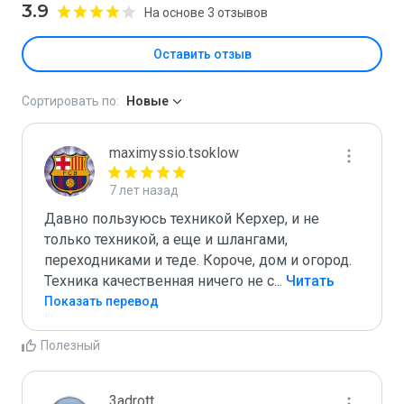
3.9
На основе 3 отзывов
Оставить отзыв
Сортировать по:
Новые
maximyssio.tsoklow
7 лет назад
Давно пользуюсь техникой Керхер, и не 
только техникой, а еще и шлангами, 
переходниками и теде. Короче, дом и огород. 
Техника качественная ничего не с
...
 Читать 
Больше
Показать перевод
Полезный
3adrott