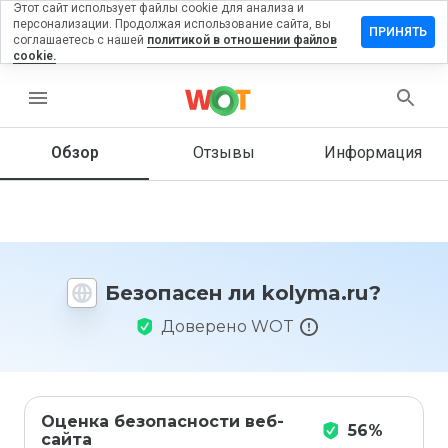
Этот сайт использует файлы cookie для анализа и
персонализации. Продолжая использование сайта, вы
ставить
ПРИНЯТЬ
соглашаетесь с нашей
политикой в отношении файлов
тзыв на
cookie.
olyma.ru
menu
Обзор
Отзывы
Информация
Как бы
вы
оценили
этот
сайт от
1 до 5?
Безопасен ли kolyma.ru?
Доверено WOT
Оценка безопасности веб-
56%
сайта