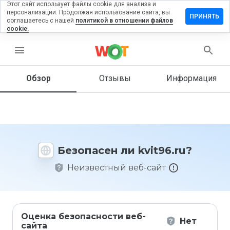
Этот сайт использует файлы cookie для анализа и
персонализации. Продолжая использование сайта, вы
ставить
ПРИНЯТЬ
соглашаетесь с нашей
политикой в отношении файлов
тзыв на
cookie.
it96.ru
menu
Обзор
Отзывы
Информация
Как бы
вы
оценили
этот
сайт от
1 до 5?
Безопасен ли kvit96.ru?
Неизвестный веб-сайт
Оценка безопасности веб-
Нет
сайта