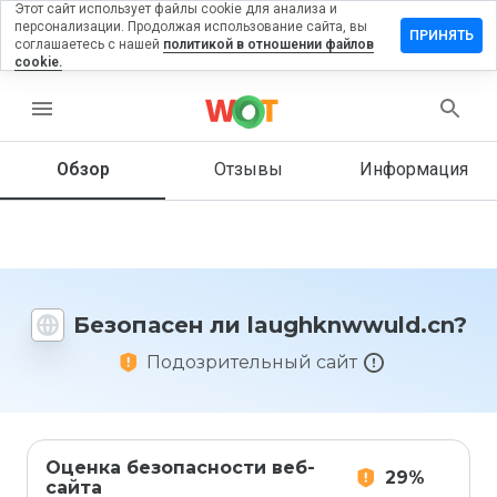
Этот сайт использует файлы cookie для анализа и
персонализации. Продолжая использование сайта, вы
вить
ПРИНЯТЬ
соглашаетесь с нашей
политикой в отношении файлов
в на
cookie.
hknwwuld.cn
menu
Обзор
Отзывы
Информация
Как бы
вы
оценили
этот
сайт от
1 до 5?
Безопасен ли laughknwwuld.cn?
Подозрительный сайт
Оценка безопасности веб-
29%
сайта