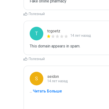
Fake online pharmacy
Полезный
tcgoetz
T
14 лет назад
This domain appears in spam.
Полезный
seidon
S
14 лет назад
...
 Читать Больше