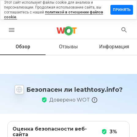
Этот сайт использует файлы cookie для анализа и
персонализации. Продолжая использование сайта, вы
авить
ПРИНЯТЬ
соглашаетесь с нашей
политикой в отношении файлов
ыв на
cookie.
thtosy.info
menu
Обзор
Отзывы
Информация
Как бы
вы
оценили
этот
сайт от
1 до 5?
Безопасен ли leathtosy.info?
Доверено WOT
Оценка безопасности веб-
3%
сайта