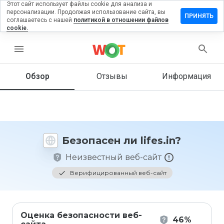
Этот сайт использует файлы cookie для анализа и
персонализации. Продолжая использование сайта, вы
ставить
ПРИНЯТЬ
соглашаетесь с нашей
политикой в отношении файлов
тзыв на
cookie.
fes.in
menu
Обзор
Отзывы
Информация
Как бы
вы
оценили
этот
сайт от
1 до 5?
Безопасен ли lifes.in?
Неизвестный веб-сайт
Верифицированный веб-сайт
Оценка безопасности веб-
46%