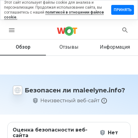
Этот сайт использует файлы cookie для анализа и
персонализации. Продолжая использование сайта, вы
авить
ПРИНЯТЬ
соглашаетесь с нашей
политикой в отношении файлов
ыв на
cookie.
elyne.info
menu
Обзор
Отзывы
Информация
Как бы
вы
оценили
этот
сайт от
1 до 5?
Безопасен ли maleelyne.info?
Неизвестный веб-сайт
Оценка безопасности веб-
Нет
сайта