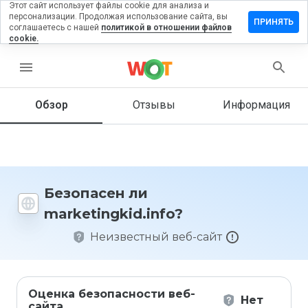
Этот сайт использует файлы cookie для анализа и
персонализации. Продолжая использование сайта, вы
вить отзыв
ПРИНЯТЬ
соглашаетесь с нашей
политикой в отношении файлов
cookie.
tingkid.info
menu
Обзор
Отзывы
Информация
Как бы
вы
оценили
этот
сайт от
1 до 5?
Безопасен ли
marketingkid.info?
Неизвестный веб-сайт
Оценка безопасности веб-
Нет
сайта