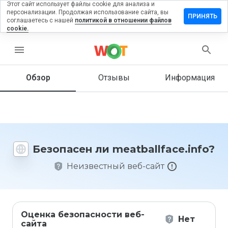
Этот сайт использует файлы cookie для анализа и
персонализации. Продолжая использование сайта, вы
вить отзыв
ПРИНЯТЬ
соглашаетесь с нашей
политикой в отношении файлов
cookie.
allface.info
menu
Обзор
Отзывы
Информация
Как бы
вы
оценили
этот
сайт от
1 до 5?
Безопасен ли meatballface.info?
Неизвестный веб-сайт
Оценка безопасности веб-
Нет
сайта