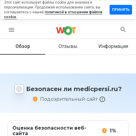
Этот сайт использует файлы cookie для анализа и
персонализации. Продолжая использование сайта, вы
авить
ПРИНЯТЬ
соглашаетесь с нашей
политикой в отношении файлов
ыв на
cookie.
icpersi.ru
menu
Обзор
Отзывы
Информация
Как бы
вы
оценили
этот
сайт от
1 до 5?
Безопасен ли medicpersi.ru?
Подозрительный сайт
Оценка безопасности веб-
1%
сайта