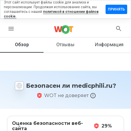
Этот сайт использует файлы cookie для анализа и
персонализации. Продолжая использование сайта, вы
тавить
ПРИНЯТЬ
соглашаетесь с нашей
политикой в отношении файлов
зыв на
cookie.
icphili.ru
menu
Обзор
Отзывы
Информация
Как бы
вы
оценили
этот
сайт от
1 до 5?
Безопасен ли medicphili.ru?
WOT не доверяет
Оценка безопасности веб-
29%
сайта