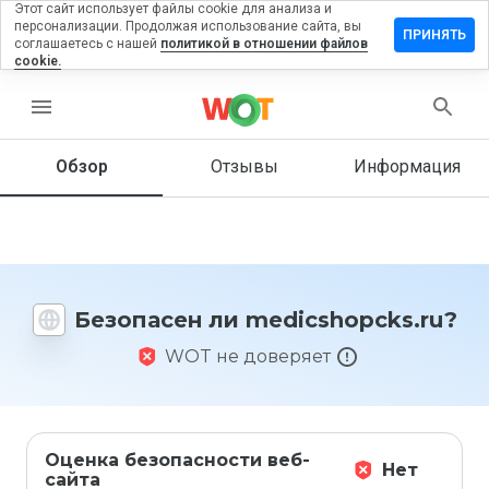
Этот сайт использует файлы cookie для анализа и
персонализации. Продолжая использование сайта, вы
вить
ПРИНЯТЬ
соглашаетесь с нашей
политикой в отношении файлов
в на
cookie.
cshopcks.ru
menu
Обзор
Отзывы
Информация
Как бы
вы
оценили
этот
сайт от
1 до 5?
Безопасен ли medicshopcks.ru?
WOT не доверяет
Оценка безопасности веб-
Нет
сайта