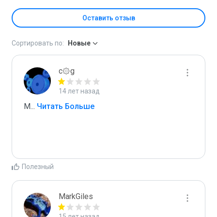
Оставить отзыв
Сортировать по:
Новые
c۞g
14 лет назад
M
...
 Читать Больше
Полезный
MarkGiles
15 лет назад