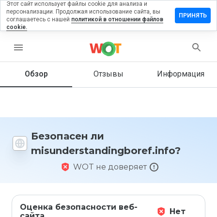
Этот сайт использует файлы cookie для анализа и
персонализации. Продолжая использование сайта, вы
отзыв на
ПРИНЯТЬ
соглашаетесь с нашей
политикой в отношении файлов
andingboref.info
cookie.
menu
Обзор
Отзывы
Информация
Как бы
вы
оценили
этот
сайт от
1 до 5?
Безопасен ли
misunderstandingboref.info?
WOT не доверяет
Оценка безопасности веб-
Нет
сайта