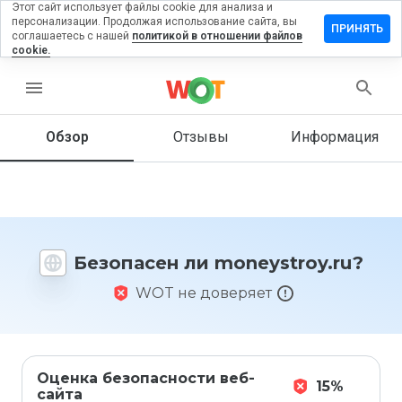
Этот сайт использует файлы cookie для анализа и
персонализации. Продолжая использование сайта, вы
авить
ПРИНЯТЬ
соглашаетесь с нашей
политикой в отношении файлов
ыв на
cookie.
eystroy.ru
menu
Обзор
Отзывы
Информация
Как бы
вы
оценили
этот
сайт от
1 до 5?
Безопасен ли moneystroy.ru?
WOT не доверяет
Оценка безопасности веб-
15%
сайта