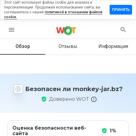
Этот сайт использует файлы cookie для анализа и
персонализации. Продолжая использование сайта, вы
ставить
ПРИНЯТЬ
соглашаетесь с нашей
политикой в отношении файлов
тзыв на
cookie.
onkey-
r.bz
menu
Обзор
Отзывы
Информация
Как бы
вы
оценили
этот
сайт от
Безопасен ли monkey-jar.bz?
1 до 5?
Доверено WOT
Оценка безопасности веб-
1%
сайта