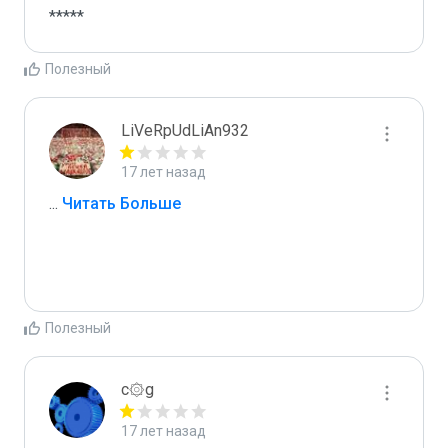
*****
Полезный
LiVeRpUdLiAn932
17 лет назад
...
 Читать Больше
Полезный
c۞g
17 лет назад