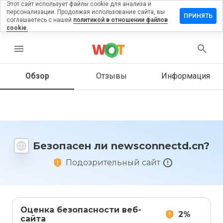
Этот сайт использует файлы cookie для анализа и
персонализации. Продолжая использование сайта, вы
вить отзыв
ПРИНЯТЬ
соглашаетесь с нашей
политикой в отношении файлов
cookie.
connectd.cn
menu
Обзор
Отзывы
Информация
Как бы
вы
оценили
этот
сайт от
1 до 5?
Безопасен ли newsconnectd.cn?
Подозрительный сайт
Оценка безопасности веб-
2%
сайта