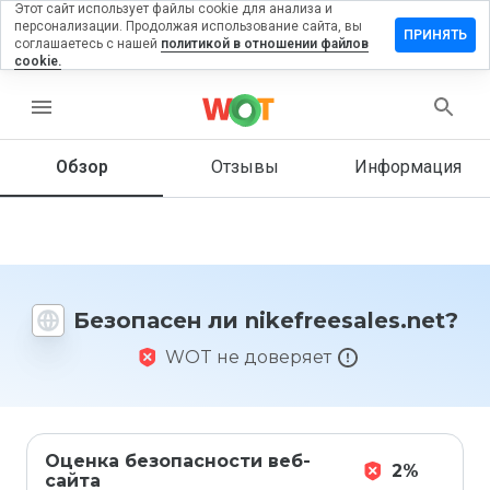
Этот сайт использует файлы cookie для анализа и
персонализации. Продолжая использование сайта, вы
вить отзыв
ПРИНЯТЬ
соглашаетесь с нашей
политикой в отношении файлов
cookie.
reesales.net
menu
Обзор
Отзывы
Информация
Как бы
вы
оценили
этот
сайт от
1 до 5?
Безопасен ли nikefreesales.net?
WOT не доверяет
Оценка безопасности веб-
2%
сайта