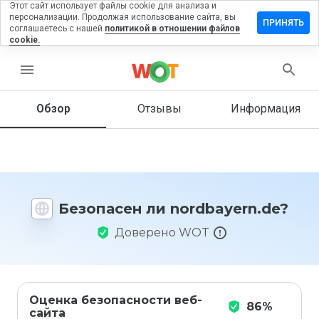
Этот сайт использует файлы cookie для анализа и
персонализации. Продолжая использование сайта, вы
авить
ПРИНЯТЬ
соглашаетесь с нашей
политикой в отношении файлов
ыв на
cookie.
dbayern.de
menu
Обзор
Отзывы
Информация
Как бы
вы
оценили
этот
сайт от
1 до 5?
Безопасен ли nordbayern.de?
Доверено WOT
Оценка безопасности веб-
86%
сайта