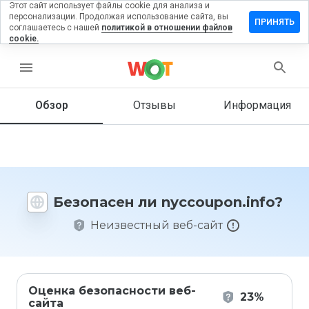
Этот сайт использует файлы cookie для анализа и
персонализации. Продолжая использование сайта, вы
авить
ПРИНЯТЬ
соглашаетесь с нашей
политикой в отношении файлов
ыв на
cookie.
oupon.info
menu
Обзор
Отзывы
Информация
Как бы
вы
оценили
этот
сайт от
1 до 5?
Безопасен ли nyccoupon.info?
Неизвестный веб-сайт
Оценка безопасности веб-
23%
сайта