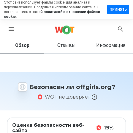
Этот сайт использует файлы cookie для анализа и
персонализации. Продолжая использование сайта, вы
тавить
ПРИНЯТЬ
соглашаетесь с нашей
политикой в отношении файлов
зыв на
cookie.
fgirls.org
menu
Обзор
Отзывы
Информация
Как бы
вы
оценили
этот
сайт от
1 до 5?
Безопасен ли offgirls.org?
WOT не доверяет
Оценка безопасности веб-
19%
сайта