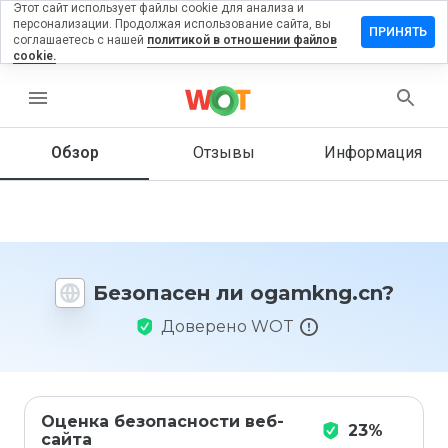
Этот сайт использует файлы cookie для анализа и
персонализации. Продолжая использование сайта, вы
тавить
ПРИНЯТЬ
соглашаетесь с нашей
политикой в отношении файлов
зыв на
cookie.
amkng.cn
menu
Обзор
Отзывы
Информация
Как бы
вы
оценили
этот
сайт от
1 до 5?
Безопасен ли ogamkng.cn?
Доверено WOT
Оценка безопасности веб-
23%
сайта