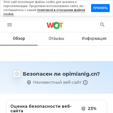
Этот сайт использует файлы cookie для анализа и
персонализации. Продолжая использование сайта, вы
тавить
ПРИНЯТЬ
соглашаетесь с нашей
политикой в отношении файлов
зыв на
cookie.
mianig.cn
menu
Обзор
Отзывы
Информация
Как бы
вы
оценили
этот
сайт от
1 до 5?
Безопасен ли opimianig.cn?
Неизвестный веб-сайт
Оценка безопасности веб-
23%
сайта