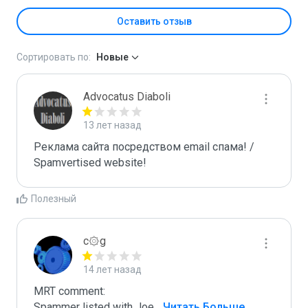
Оставить отзыв
Сортировать по:
Новые
Advocatus Diaboli
13 лет назад
Реклама сайта посредством email спама! / 
Spamvertised website!
Полезный
c۞g
14 лет назад
MRT comment:

Spammer listed with Joe
...
 Читать Больше