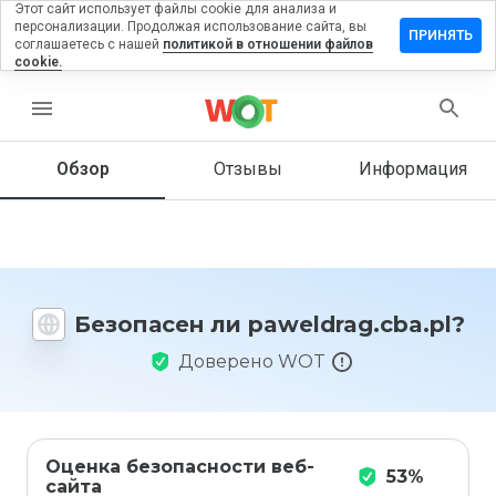
Этот сайт использует файлы cookie для анализа и
персонализации. Продолжая использование сайта, вы
вить
ПРИНЯТЬ
соглашаетесь с нашей
политикой в отношении файлов
в на
cookie.
drag.cba.pl
menu
Обзор
Отзывы
Информация
Как бы
вы
оценили
этот
сайт от
1 до 5?
Безопасен ли paweldrag.cba.pl?
Доверено WOT
Оценка безопасности веб-
53%
сайта